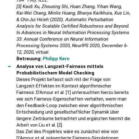
[3] Kaidi Xu, Zhouxing Shi, Huan Zhang, Yihan Wang,
Kai-Wei Chang, Minlie Huang, Bhavya Kailkhura, Xue Lin,
& Cho-Jui Hsieh (2020). Automatic Perturbation
Analysis for Scalable Certified Robustness and Beyond.
In Advances in Neural Information Processing Systems
33: Annual Conference on Neural Information
Processing Systems 2020, NeurIPS 2020, December 6-
12, 2020, virtual.
Betreuung:
Philipp Kern
Analyse von Langzeit-Fairness mittels
Probabilistischem Model Checking
Dieses Projekt befasst sich mit der Frage von
Langzeit-Effekten im Kontext algorithmischer
Fairness: D’Amour et al. [1] untersuchten hierzu bereits
wie sich Fairness-Eigenschaften verhalten, wenn man
den Feedback-Loop zwischen einer algorithmischen
Entscheidung und gesellschaftlicher Dynamik über
längere Zeiträume betrachtet und ergänzten hiermit die
Arbeit von Liu et al. [2].
Das Ziel des Projektes wäre es zunächst eine von
D’Amour et al. präsentierte Fairness-Simulationen