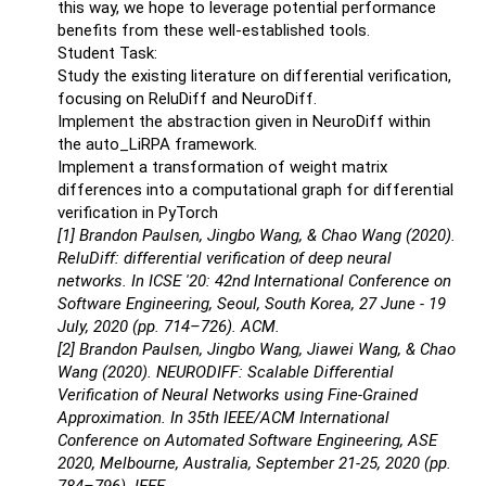
this way, we hope to leverage potential performance
benefits from these well-established tools.
Student Task:
Study the existing literature on differential verification,
focusing on ReluDiff and NeuroDiff.
Implement the abstraction given in NeuroDiff within
the auto_LiRPA framework.
Implement a transformation of weight matrix
differences into a computational graph for differential
verification in PyTorch
[1] Brandon Paulsen, Jingbo Wang, & Chao Wang (2020).
ReluDiff: differential verification of deep neural
networks. In ICSE '20: 42nd International Conference on
Software Engineering, Seoul, South Korea, 27 June - 19
July, 2020 (pp. 714–726). ACM.
[2] Brandon Paulsen, Jingbo Wang, Jiawei Wang, & Chao
Wang (2020). NEURODIFF: Scalable Differential
Verification of Neural Networks using Fine-Grained
Approximation. In 35th IEEE/ACM International
Conference on Automated Software Engineering, ASE
2020, Melbourne, Australia, September 21-25, 2020 (pp.
784–796). IEEE.