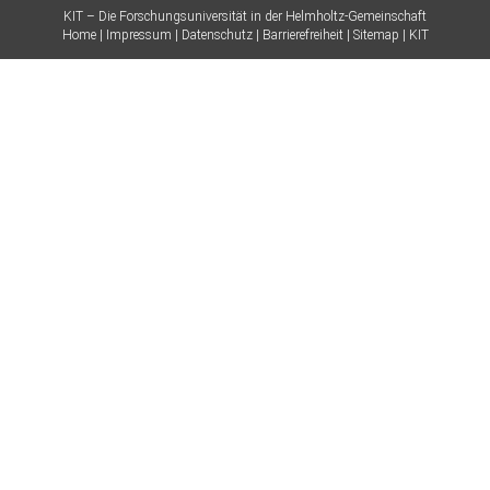
KIT – Die Forschungsuniversität in der Helmholtz-Gemeinschaft
Home
Impressum
Datenschutz
Barrierefreiheit
Sitemap
KIT