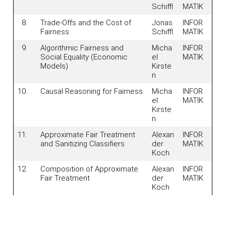
Schiffl
MATIK
8.
Trade-Offs and the Cost of
Jonas
INFOR
Fairness
Schiffl
MATIK
9.
Algorithmic Fairness and
Micha
INFOR
Social Equality (Economic
el
MATIK
Models)
Kirste
n
10.
Causal Reasoning for Fairness
Micha
INFOR
el
MATIK
Kirste
n
11.
Approximate Fair Treatment
Alexan
INFOR
and Sanitizing Classifiers
der
MATIK
Koch
12.
Composition of Approximate
Alexan
INFOR
Fair Treatment
der
MATIK
Koch