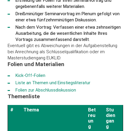
Erstellung der Folien für Ihren Seminarvortrag und
gegebenenfalls weiterer Materialien.
Dreißminütiger Seminarvortrag im Plenum gefolgt von
einer etwa fünfzehnminütigen Diskussion.
Nach dem Vortrag: Verfassen einer etwa zehnseitigen
Ausarbeitung, die die wesentlichen Inhalte Ihres
Vortrags zusammenfassend darstellt.
Eventuell gibt es Abweichungen in der Aufgabenstellung
bei Anrechnung als Schlüsselqualifikation oder im
Masterstudiengang EUKLID.
Folien und Materialien
Kick-Off-Folien
Liste an Themen und Einstiegsliteratur
Folien zur Abschlussdiskussion
Themenliste
#
Thema
Bet
Stu
reu
dien
un
gan
g
g