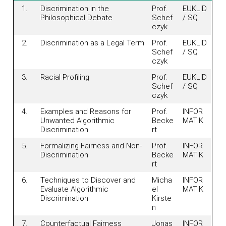
1.
Discrimination in the
Prof.
EUKLID
Philosophical Debate
Schef
/ SQ
czyk
2.
Discrimination as a Legal Term
Prof.
EUKLID
Schef
/ SQ
czyk
3.
Racial Profiling
Prof.
EUKLID
Schef
/ SQ
czyk
4.
Examples and Reasons for
Prof.
INFOR
Unwanted Algorithmic
Becke
MATIK
Discrimination
rt
5.
Formalizing Fairness and Non-
Prof.
INFOR
Discrimination
Becke
MATIK
rt
6.
Techniques to Discover and
Micha
INFOR
Evaluate Algorithmic
el
MATIK
Discrimination
Kirste
n
7.
Counterfactual Fairness
Jonas
INFOR