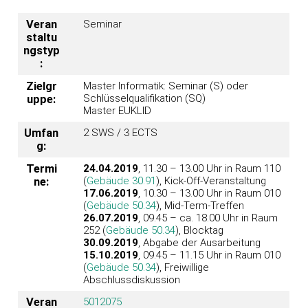
Veran
Seminar
staltu
ngstyp
:
Zielgr
Master Informatik: Seminar (S) oder
Schlüsselqualifikation (SQ)
uppe:
Master EUKLID
Umfan
2 SWS / 3 ECTS
g:
Termi
24.04.2019
, 11.30 – 13.00 Uhr in Raum 110
(
Gebäude 30.91
), Kick-Off-Veranstaltung
ne:
17.06.2019
, 10.30 – 13.00 Uhr in Raum 010
(
Gebäude 50.34
), Mid-Term-Treffen
26.07.2019
, 09.45 – ca. 18.00 Uhr in Raum
252 (
Gebäude 50.34
), Blocktag
30.09.2019
, Abgabe der Ausarbeitung
15.10.2019
, 09.45 – 11.15 Uhr in Raum 010
(
Gebäude 50.34
), Freiwillige
Abschlussdiskussion
Veran
5012075