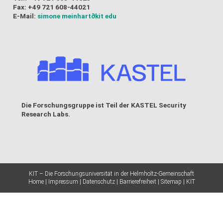
Fax: +49 721 608-44021
E-Mail:
simone meinhart
∂kit edu
Die Forschungsgruppe ist Teil der
KASTEL Security
Research Labs
.
KIT – Die Forschungsuniversität in der Helmholtz-Gemeinschaft
Home
Impressum
Datenschutz
Barrierefreiheit
Sitemap
KIT