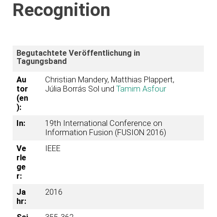
Recognition
Begutachtete Veröffentlichung in
Tagungsband
Au
Christian Mandery, Matthias Plappert,
tor
Júlia Borrás Sol und
Tamim Asfour
(en
):
In:
19th International Conference on
Information Fusion (FUSION 2016)
Ve
IEEE
rle
ge
r:
Ja
2016
hr: