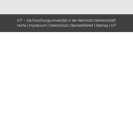
KIT – Die Forschungsuniversität in der Helmholtz-Gemeinschaft
Home
Impressum
Datenschutz
Barrierefreiheit
Sitemap
KIT