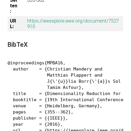
Sei
355-362
ten
:
UR
https://ieeexplore.ieee.org/document/7527
L:
910
BibTeX
@inproceedings{MPBA16,

  author    = {Christian Mandery and

               Matthias Plappert and

               J{\'{u}}lia Borr{\'{a}}s Sol and
               Tamim Asfour},

  title     = {Dimensionality Reduction for Who
  booktitle = {19th International Conference on
  venue     = {Heidelberg, Germany},

  pages     = {355--362},

  publisher = {{IEEE}},

  year      = {2016},

  url       = {https://ieeexplore.ieee.org/docu