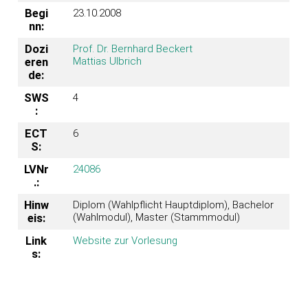
Begi
23.10.2008
nn:
Dozi
Prof. Dr. Bernhard Beckert
Mattias Ulbrich
eren
de:
SWS
4
:
ECT
6
S:
LVNr
24086
.:
Hinw
Diplom (Wahlpflicht Hauptdiplom), Bachelor
(Wahlmodul), Master (Stammmodul)
eis:
Link
Website zur Vorlesung
s: