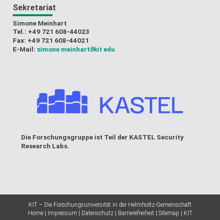
Sekretariat
Simone Meinhart
Tel.: +49 721 608-44023
Fax: +49 721 608-44021
E-Mail:
simone meinhart
∂kit edu
Die Forschungsgruppe ist Teil der
KASTEL Security
Research Labs
.
KIT – Die Forschungsuniversität in der Helmholtz-Gemeinschaft
Home
Impressum
Datenschutz
Barrierefreiheit
Sitemap
KIT