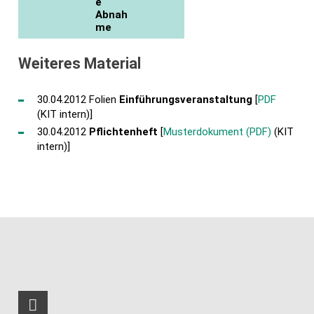
e
Abnah
me
Weiteres Material
30.04.2012 Folien
Einführungsveranstaltung
[
PDF
(KIT intern)]
30.04.2012
Pflichtenheft
[
Musterdokument (PDF)
(KIT
intern)]