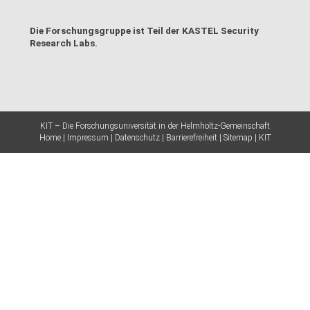
Die Forschungsgruppe ist Teil der
KASTEL Security
Research Labs
.
KIT – Die Forschungsuniversität in der Helmholtz-Gemeinschaft
Home
Impressum
Datenschutz
Barrierefreiheit
Sitemap
KIT