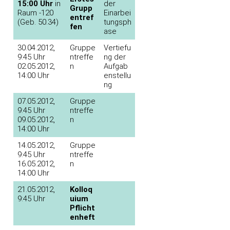
15:00 Uhr
in
der
Grupp
Raum -120
Einarbei
entref
(Geb. 50.34)
tungsph
fen
ase
30.04.2012,
Gruppe
Vertiefu
9:45 Uhr
ntreffe
ng der
02.05.2012,
n
Aufgab
14:00 Uhr
enstellu
ng
07.05.2012,
Gruppe
9:45 Uhr
ntreffe
09.05.2012,
n
14:00 Uhr
14.05.2012,
Gruppe
9:45 Uhr
ntreffe
16.05.2012,
n
14:00 Uhr
21.05.2012,
Kolloq
9:45 Uhr
uium
Pflicht
enheft