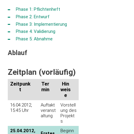
Phase 1: Pflichtenheft
Phase 2: Entwurf
Phase 3: Implementierung
Phase 4: Validierung
Phase 5: Abnahme
Ablauf
Zeitplan (vorläufig)
Zeitpunk
Ter
Hin
t
min
weis
e
16.04.2012,
Auftakt
Vorstell
15:45 Uhr
veranst
ung des
altung
Projekt
s
25.04.2012,
Beginn
Erstes