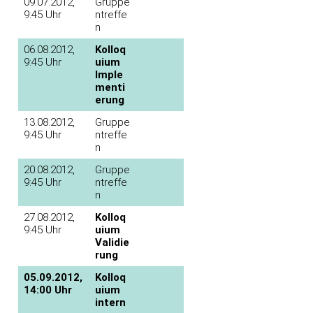
09.07.2012,
Gruppe
9:45 Uhr
ntreffe
n
06.08.2012,
Kolloq
9:45 Uhr
uium
Imple
menti
erung
13.08.2012,
Gruppe
9:45 Uhr
ntreffe
n
20.08.2012,
Gruppe
9:45 Uhr
ntreffe
n
27.08.2012,
Kolloq
9:45 Uhr
uium
Validie
rung
05.09.2012,
Kolloq
14:00 Uhr
uium
intern