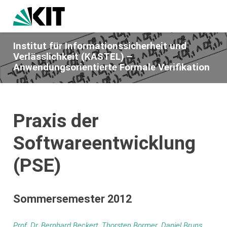
Institut für Informationssicherheit und
Verlässlichkeit (KASTEL) –
Anwendungsorientierte Formale Verifikation
Praxis der
Softwareentwicklung
(PSE)
Sommersemester 2012
Prof. Dr. Bernhard Beckert
,
Thorsten Bormer
,
Daniel Bruns