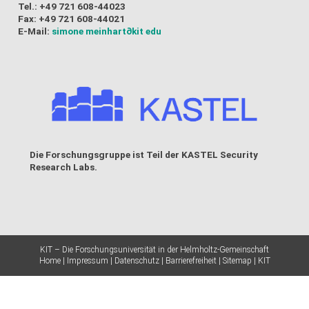
Tel.: +49 721 608-44023
Fax: +49 721 608-44021
E-Mail:
simone meinhart
∂kit edu
Die Forschungsgruppe ist Teil der
KASTEL Security
Research Labs
.
KIT – Die Forschungsuniversität in der Helmholtz-Gemeinschaft
Home
Impressum
Datenschutz
Barrierefreiheit
Sitemap
KIT