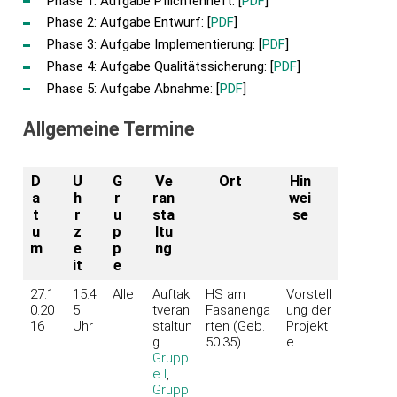
Phase 1: Aufgabe Pflichtenheft: [
PDF
]
Phase 2: Aufgabe Entwurf: [
PDF
]
Phase 3: Aufgabe Implementierung: [
PDF
]
Phase 4: Aufgabe Qualitätssicherung: [
PDF
]
Phase 5: Aufgabe Abnahme: [
PDF
]
Allgemeine Termine
D
U
G
Ve
Ort
Hin
a
h
r
ran
wei
t
r
u
sta
se
u
z
p
ltu
m
e
p
ng
it
e
27.1
15:4
Alle
Auftak
HS am
Vorstell
0.20
5
tveran
Fasanenga
ung der
16
Uhr
staltun
rten (Geb.
Projekt
g
50.35)
e
Grupp
e I
,
Grupp