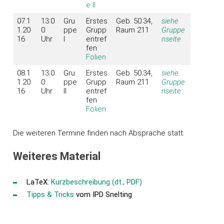
e II
07.1
13:0
Gru
Erstes
Geb. 50.34,
siehe
1.20
0
ppe
Grupp
Raum 211
Gruppe
16
Uhr
I
entref
nseite
fen
Folien
08.1
13:0
Gru
Erstes
Geb. 50.34,
siehe
1.20
0
ppe
Grupp
Raum 211
Gruppe
16
Uhr
II
entref
nseite
fen
Folien
Die weiteren Termine finden nach Absprache statt.
Weiteres Material
LaTeX:
Kurzbeschreibung (dt., PDF)
Tipps & Tricks
vom IPD Snelting