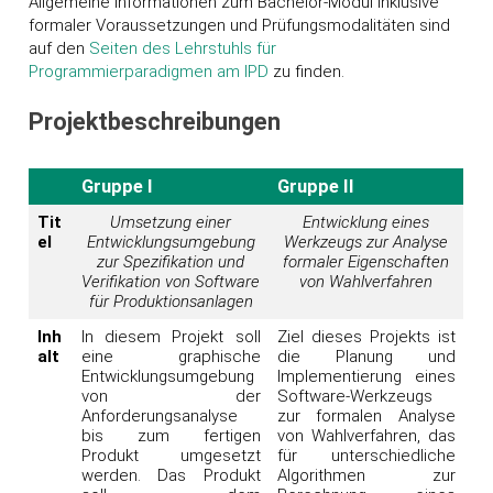
Allgemeine Informationen zum Bachelor-Modul inklusive
formaler Voraussetzungen und Prüfungsmodalitäten sind
auf den
Seiten des Lehrstuhls für
Programmierparadigmen am IPD
zu finden.
Projektbeschreibungen
Gruppe I
Gruppe II
Tit
Umsetzung einer
Entwicklung eines
el
Entwicklungsumgebung
Werkzeugs zur Analyse
zur Spezifikation und
formaler Eigenschaften
Verifikation von Software
von Wahlverfahren
für Produktionsanlagen
Inh
In diesem Projekt soll
Ziel dieses Projekts ist
alt
eine graphische
die Planung und
Entwicklungsumgebung
Implementierung eines
von der
Software-Werkzeugs
Anforderungsanalyse
zur formalen Analyse
bis zum fertigen
von Wahlverfahren, das
Produkt umgesetzt
für unterschiedliche
werden. Das Produkt
Algorithmen zur