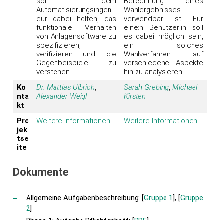
soll dem
Berechnung eines
Automatisierungsingeni
Wahlergebnisses
eur dabei helfen, das
verwendbar ist. Für
funktionale Verhalten
eine:n Benutzer:in soll
von Anlagensoftware zu
es dabei möglich sein,
spezifizieren,
ein solches
verifizieren und die
Wahlverfahren auf
Gegenbeispiele zu
verschiedene Aspekte
verstehen.
hin zu analysieren.
Ko
Dr. Mattias Ulbrich
,
Sarah Grebing
,
Michael
nta
Alexander Weigl
Kirsten
kt
Pro
Weitere Informationen ...
Weitere Informationen
jek
...
tse
ite
Dokumente
Allgemeine Aufgabenbeschreibung: [
Gruppe 1
], [
Gruppe
2
]