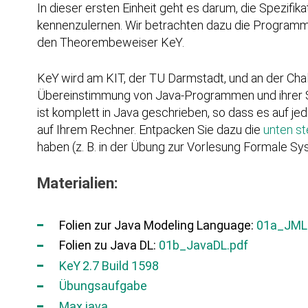
In dieser ersten Einheit geht es darum, die Spezif
kennenzulernen. Wir betrachten dazu die Programm
den Theorembeweiser K
eY
.
K
eY
wird am KIT, der TU Darmstadt, und an der Chal
Übereinstimmung von Java-Programmen und ihrer S
ist komplett in Java geschrieben, so dass es auf jeder
auf Ihrem Rechner. Entpacken Sie dazu die
unten s
haben (z. B. in der Übung zur Vorlesung Formale Sy
Materialien:
Folien zur Java Modeling Language:
01a_JML
Folien zu Java DL:
01b_JavaDL.pdf
K
eY
2.7 Build 1598
Übungsaufgabe
Max.java