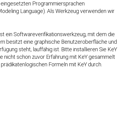
ich eingesetzten Programmiersprachen
 Modeling Language). Als Werkzeug verwenden wir
st ein Softwareverifikationswerkzeug, mit dem die
em besitzt eine graphische Benutzeroberfläche und
gung steht, lauffähig ist. Bitte installieren Sie K
eY
Sie nicht schon zuvor Erfahrung mit K
eY
gesammelt
n prädikatenlogischen Formeln mit K
eY
durch.