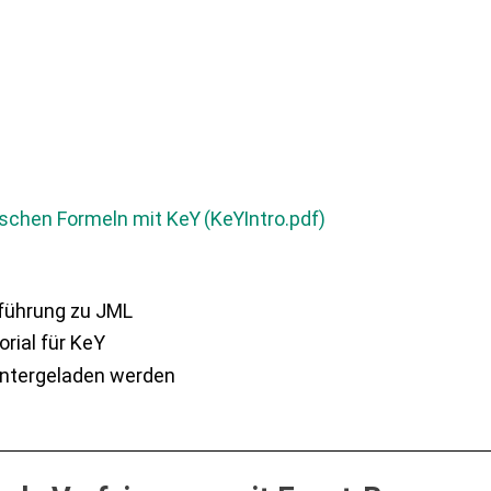
schen Formeln mit K
eY
(K
eY
Intro.pdf)
nführung zu JML
rial für KeY
entergeladen werden