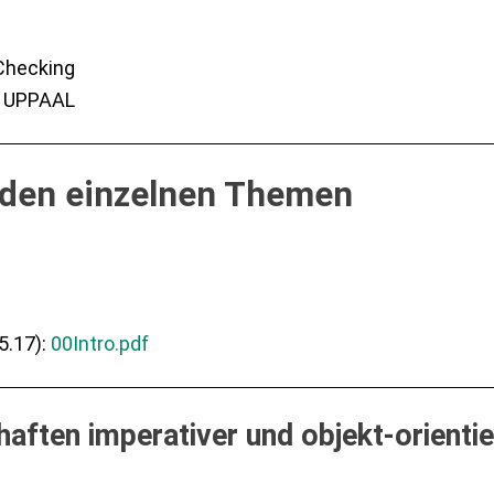
Checking
t UPPAAL
u den einzelnen Themen
5.17):
00Intro.pdf
chaften imperativer und objekt-orient