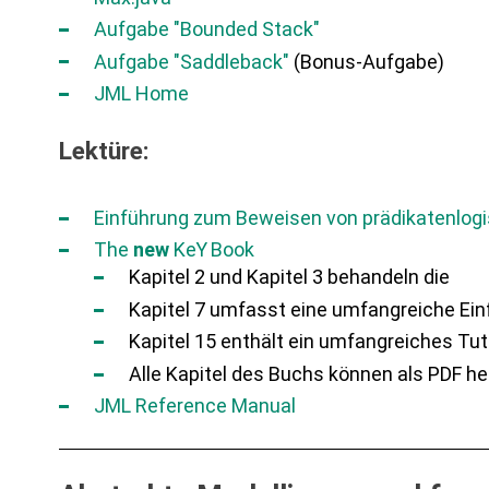
Aufgabe "Bounded Stack"
Aufgabe "Saddleback"
(Bonus-Aufgabe)
JML Home
Lektüre:
Einführung zum Beweisen von prädikatenlogi
The
new
K
eY
Book
Kapitel 2 und Kapitel 3 behandeln die
Kapitel 7 umfasst eine umfangreiche Ei
Kapitel 15 enthält ein umfangreiches Tuto
Alle Kapitel des Buchs können als PDF h
JML Reference Manual