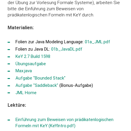
der Übung zur Vorlesung Formale Systeme), arbeiten Sie
bitte die Einführung zum Beweisen von
prädikatenlogischen Formeln mit K
eY
durch.
Materialien:
Folien zur Java Modeling Language:
01a_JML.pdf
Folien zu Java DL:
01b_JavaDL.pdf
K
eY
2.7 Build 1598
Übungsaufgabe
Max.java
Aufgabe "Bounded Stack"
Aufgabe "Saddleback"
(Bonus-Aufgabe)
JML Home
Lektüre:
Einführung zum Beweisen von prädikatenlogischen
Formeln mit K
eY
(K
eY
Intro.pdf)