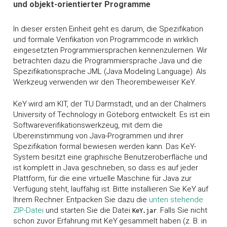
und objekt-orientierter Programme
In dieser ersten Einheit geht es darum, die Spezifikation
und formale Verifikation von Programmcode in wirklich
eingesetzten Programmiersprachen kennenzulernen. Wir
betrachten dazu die Programmiersprache Java und die
Spezifikationsprache JML (Java Modeling Language). Als
Werkzeug verwenden wir den Theorembeweiser K
eY
.
K
eY
wird am KIT, der TU Darmstadt, und an der Chalmers
University of Technology in Göteborg entwickelt. Es ist ein
Softwareverifikationswerkzeug, mit dem die
Übereinstimmung von Java-Programmen und ihrer
Spezifikation formal bewiesen werden kann. Das K
eY
-
System besitzt eine graphische Benutzeroberfläche und
ist komplett in Java geschrieben, so dass es auf jeder
Plattform, für die eine virtuelle Maschine für Java zur
Verfügung steht, lauffähig ist. Bitte installieren Sie K
eY
auf
Ihrem Rechner. Entpacken Sie dazu die
unten stehende
ZIP-Datei
und starten Sie die Datei
. Falls Sie nicht
K
eY
.jar
schon zuvor Erfahrung mit K
eY
gesammelt haben (z. B. in