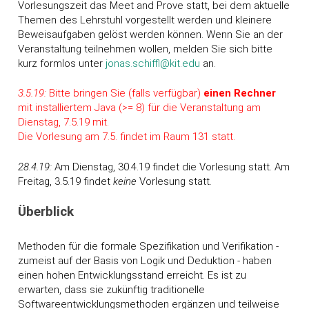
Vorlesungszeit das Meet and Prove statt, bei dem aktuelle
Themen des Lehrstuhl vorgestellt werden und kleinere
Beweisaufgaben gelöst werden können. Wenn Sie an der
Veranstaltung teilnehmen wollen, melden Sie sich bitte
kurz formlos unter
jonas.schiffl@kit.edu
an.
3.5.19:
Bitte bringen Sie (falls verfügbar)
einen Rechner
mit installiertem Java (>= 8) für die Veranstaltung am
Dienstag, 7.5.19 mit.
Die Vorlesung am 7.5. findet im Raum 131 statt.
28.4.19:
Am Dienstag, 30.4.19 findet die Vorlesung statt. Am
Freitag, 3.5.19 findet
keine
Vorlesung statt.
Überblick
Methoden für die formale Spezifikation und Verifikation -
zumeist auf der Basis von Logik und Deduktion - haben
einen hohen Entwicklungsstand erreicht. Es ist zu
erwarten, dass sie zukünftig traditionelle
Softwareentwicklungsmethoden ergänzen und teilweise