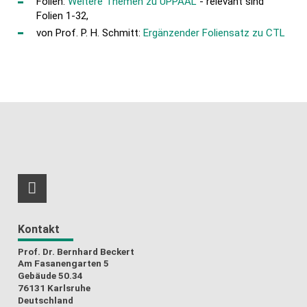
Folien:
Weitere Themen zu UPPAAL
- relevant sind
Folien 1-32,
von Prof. P. H. Schmitt:
Ergänzender Foliensatz zu CTL
RSS-Feed
Kontakt
Prof. Dr. Bernhard Beckert
Am Fasanengarten 5
Gebäude 50.34
76131 Karlsruhe
Deutschland