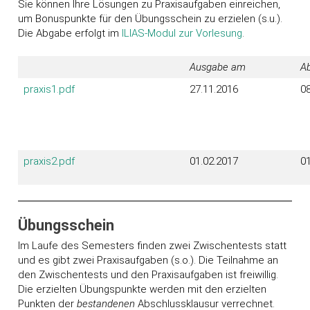
Sie können Ihre Lösungen zu Praxisaufgaben einreichen,
um Bonuspunkte für den Übungsschein zu erzielen (s.u.).
Die Abgabe erfolgt im
ILIAS-Modul zur Vorlesung
.
Ausgabe am
Ab
praxis1.pdf
27.11.2016
08
praxis2.pdf
01.02.2017
01
Übungsschein
Im Laufe des Semesters finden zwei Zwischentests statt
und es gibt zwei Praxisaufgaben (s.o.). Die Teilnahme an
den Zwischentests und den Praxisaufgaben ist freiwillig.
Die erzielten Übungspunkte werden mit den erzielten
Punkten der
bestandenen
Abschlussklausur verrechnet.