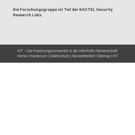
Die Forschungsgruppe ist Teil der
KASTEL Security
Research Labs
.
KIT – Die Forschungsuniversität in der Helmholtz-Gemeinschaft
Home
Impressum
Datenschutz
Barrierefreiheit
Sitemap
KIT