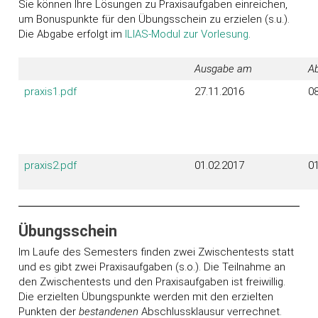
Sie können Ihre Lösungen zu Praxisaufgaben einreichen,
um Bonuspunkte für den Übungsschein zu erzielen (s.u.).
Die Abgabe erfolgt im
ILIAS-Modul zur Vorlesung
.
Ausgabe am
Ab
praxis1.pdf
27.11.2016
08
praxis2.pdf
01.02.2017
01
Übungsschein
Im Laufe des Semesters finden zwei Zwischentests statt
und es gibt zwei Praxisaufgaben (s.o.). Die Teilnahme an
den Zwischentests und den Praxisaufgaben ist freiwillig.
Die erzielten Übungspunkte werden mit den erzielten
Punkten der
bestandenen
Abschlussklausur verrechnet.