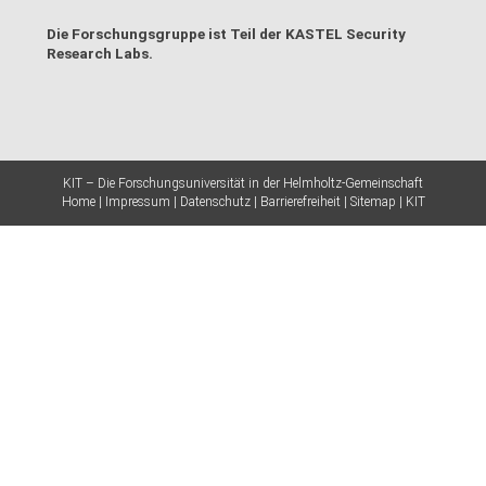
Die Forschungsgruppe ist Teil der
KASTEL Security
Research Labs
.
KIT – Die Forschungsuniversität in der Helmholtz-Gemeinschaft
Home
Impressum
Datenschutz
Barrierefreiheit
Sitemap
KIT